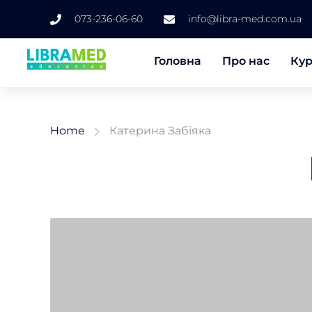
073-236-06-60
info@libra-med.com.ua
Головна
Про нас
Ку
Home
Катерина Забіяка