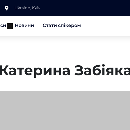
Ukraine, Kyiv
рси
Новини
Стати спікером
Катерина Забіяк