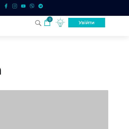
0
Увійти
а