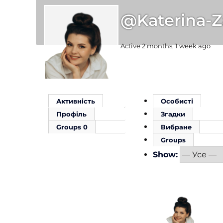
@katerina-Z
Active 2 months, 1 week ago
Активність
Особисті
Профіль
Згадки
Groups
0
Вибране
Groups
Show: