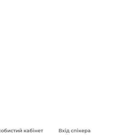
обистий кабінет
Вхід спікера