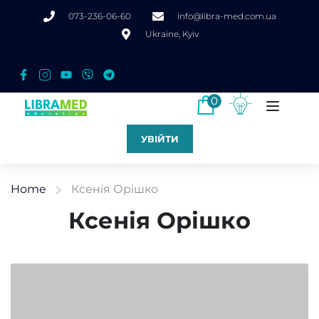
073-236-06-60
info@libra-med.com.ua
Ukraine, Kyiv
0
УВІЙТИ
Home
Ксенія Орішко
Ксенія Орішко