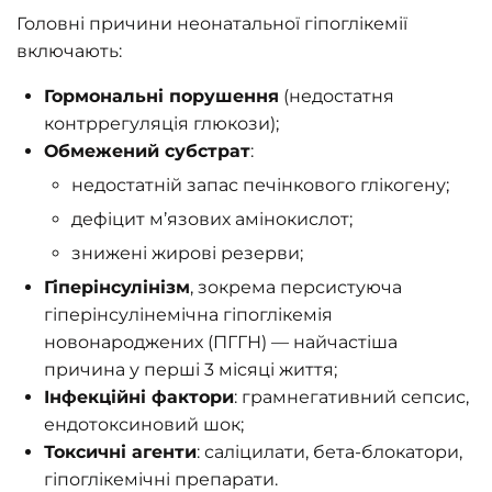
Головні причини неонатальної гіпоглікемії
включають:
Гормональні порушення
(недостатня
контррегуляція глюкози);
Обмежений субстрат
:
недостатній запас печінкового глікогену;
дефіцит м’язових амінокислот;
знижені жирові резерви;
Гіперінсулінізм
, зокрема персистуюча
гіперінсулінемічна гіпоглікемія
новонароджених (ПГГН) — найчастіша
причина у перші 3 місяці життя;
Інфекційні фактори
: грамнегативний сепсис,
ендотоксиновий шок;
Токсичні агенти
: саліцилати, бета-блокатори,
гіпоглікемічні препарати.