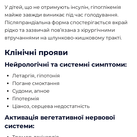
У дітей, що не отримують інсулін, гіпоглікемія
майже завжди виникає під час голодування.
Післяпрандіальна форма спостерігається вкрай
рідко та зазвичай пов’язана з хірургічними
втручаннями на шлунково-кишковому тракті.
Клінічні прояви
Нейрологічні та системні симптоми:
Летаргія, гіпотонія
Погане смоктання
Судоми, апное
Гіпотермія
Ціаноз, серцева недостатність
Активація вегетативної нервової
системи: