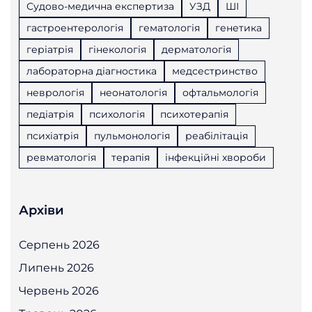
Судово-медична експертиза
УЗД
ШІ
гастроентерологія
гематологія
генетика
геріатрія
гінекологія
дерматологія
лабораторна діагностика
медсестринство
неврологія
неонатологія
офтальмологія
педіатрія
психологія
психотерапія
психіатрія
пульмонологія
реабілітація
ревматологія
терапія
інфекційні хвороби
Архіви
Серпень 2026
Липень 2026
Червень 2026