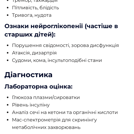
Тремор, тахікардія
Пітливість, блідість
Тривога, нудота
Ознаки нейроглікопенії (частіше в
старших дітей):
Порушення свідомості, зорова дисфункція
Атаксія, дизартрія
Судоми, кома, інсультоподібні стани
Діагностика
Лабораторна оцінка:
Глюкоза плазми/сироватки
Рівень інсуліну
Аналіз сечі на кетони та органічні кислоти
Мас-спектрометрія для скринінгу
метаболічних захворювань