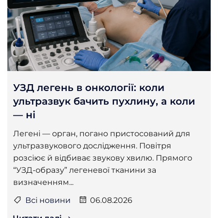
УЗД легень в онкології: коли
ультразвук бачить пухлину, а коли
— ні
Легені — орган, погано пристосований для
ультразвукового дослідження. Повітря
розсіює й відбиває звукову хвилю. Прямого
“УЗД-образу” легеневої тканини за
визначенням...
Всі новини
06.08.2026