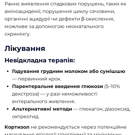
Раннє виявлення спадкових порушень, таких як
аміноацидемії, порушення циклу сечовини,
органічні ацидурії чи дефекти β-окислення,
можливе за допомогою неонатального
скринінгу.
Лікування
Невідкладна терапія:
Годування грудним молоком або сумішшю
— первинний крок.
Парентеральне введення глюкози
(5–10%
декстроза) — у разі неможливості
ентерального живлення.
Альтернативні методи
— глюкагон, діазоксид,
октреотид.
Кортизол
не рекомендується через потенційне
маскування етіології гіпоглікемії та мінімальну