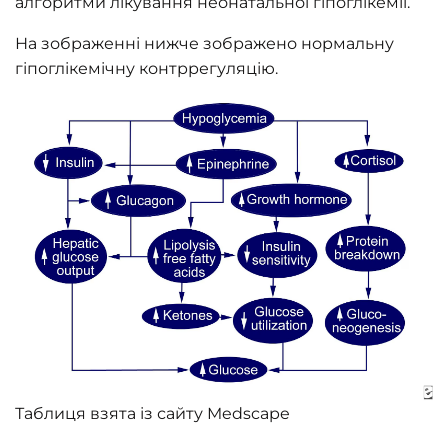
алгоритми лікування неонатальної гіпоглікемії.
На зображенні нижче зображено нормальну
гіпоглікемічну контррегуляцію.
Таблиця взята із сайту Medscape