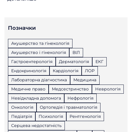
Позначки
Акушерство та гінекологія
Акушерство і гінекологія
ВІЛ
Гастроентерологія
Дерматологія
ЕКГ
Ендокринологія
Кардіологія
ЛОР
Лабораторна діагностика
Медицина
Медичне право
Медсестринство
Неврологія
Невідкладна допомога
Нефрологія
Онкологія
Ортопедія і травматологія
Педіатрія
Психологія
Рентгенологія
Серцева недостатність