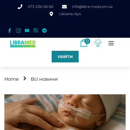
073-236-06-60
info@libra-med.com.ua
Ukraine, Kyiv
0
УВІЙТИ
Home
Всі новини