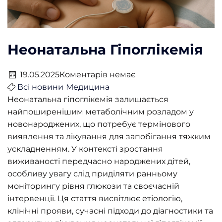
Неонатальна Гіпоглікемія
19.05.2025
Коментарів немає
Всі новини
Медицина
Неонатальна гіпоглікемія залишається
найпоширенішим метаболічним розладом у
новонароджених, що потребує термінового
виявлення та лікування для запобігання тяжким
ускладненням. У контексті зростання
виживаності передчасно народжених дітей,
особливу увагу слід приділяти ранньому
моніторингу рівня глюкози та своєчасній
інтервенції. Ця стаття висвітлює етіологію,
клінічні прояви, сучасні підходи до діагностики та