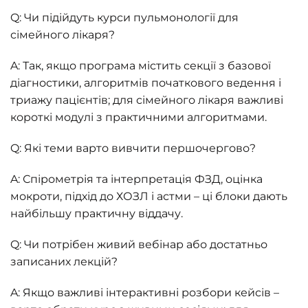
Q: Чи підійдуть курси пульмонології для
сімейного лікаря?
A: Так, якщо програма містить секції з базової
діагностики, алгоритмів початкового ведення і
триажу пацієнтів; для сімейного лікаря важливі
короткі модулі з практичними алгоритмами.
Q: Які теми варто вивчити першочергово?
A: Спірометрія та інтерпретація ФЗД, оцінка
мокроти, підхід до ХОЗЛ і астми – ці блоки дають
найбільшу практичну віддачу.
Q: Чи потрібен живий вебінар або достатньо
записаних лекцій?
A: Якщо важливі інтерактивні розбори кейсів –