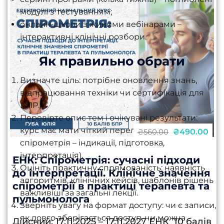
діагностики....
модулі з тестуванням;
онлайн‑школи з живими вебінарами –
інтерактивні клінічні розбори.
Як правильно обрати
Визначте ціль: потрібне оновлення знань,
відпрацювання техніки чи сертифікація для
БПР.
Перевірте опис тем і очікувані результати:
курс має мати чіткий перелік тем (наприклад,
₴490.00
₴560.00
спірометрія – індикації, підготовка,
інтерпретація).
ЕНК: Спірометрія: сучасні підходи
Оцініть практичну спрямованість: наявність
до інтерпретації. Клінічне значення
алгоритмів, клінічних кейсів, шаблонів рішень
спірометрії в практиці терапевта та
важливіші за загальні лекції.
пульмонолога
Зверніть увагу на формат доступу: чи є записи,
як довго зберігається доступ, чи можна
Дійсний: 17.11.2025 – 17.11.2027 ЕНК 10 балів