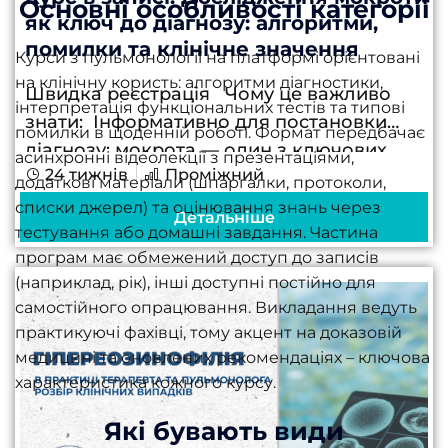
Основні особливості категорії
як ключ до діагнозу: алгоритми,
помилки та клінічне значення
Курси з пульмонології на платформі орієнтовані
на клінічну користь: алгоритми діагностики,
Швидка реєстрація Чому це важливо
інтерпретація функціональних тестів та типові
знати: Інформативно для постановки
помилки в щоденній роботі. Формат передбачає
діагнозу: мокрота — один з ключових
асинхронні відеолекції з презентаціями,
24 тижнів
Проміжний
компонентів у діагностиці пневмоній,
додаткові матеріали (шпаргалки, протоколи,
ХОЗЛ, бронхоектазів, туберкульозу. І від
списки джерел) та оцінювання знань через
Детальніше
тестування або домашні завдання. Частина
того, як саме її проаналізували,...
програм має обмежений доступ до записів
(наприклад, рік), інші доступні постійно для
самостійного опрацювання. Викладання ведуть
практикуючі фахівці, тому акцент на доказовій
медицині та оновлених рекомендаціях – ключова
характеристика кожного курсу.
Які бувають види