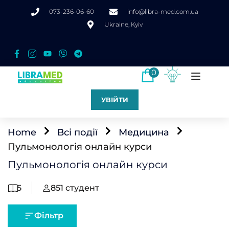
073-236-06-60
info@libra-med.com.ua
Ukraine, Kyiv
0
УВІЙТИ
Home
Всі події
Медицина
Пульмонологія онлайн курси
Пульмонологія онлайн курси
5
851
студент
Фільтр