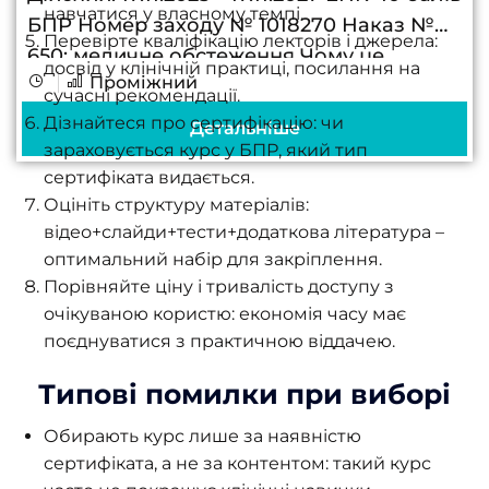
навчатися у власному темпі.
БПР Номер заходу № 1018270 Наказ №
Перевірте кваліфікацію лекторів і джерела:
650: медичне обстеження Чому це
досвід у клінічній практиці, посилання на
Проміжний
важливо знати лікарю Основний
сучасні рекомендації.
функціональний метод у пульмонології
Дізнайтеся про сертифікацію: чи
Детальніше
Спірометрія об’єктивізує вентиляційну...
зараховується курс у БПР, який тип
сертифіката видається.
Оцініть структуру матеріалів:
відео+слайди+тести+додаткова література –
оптимальний набір для закріплення.
Порівняйте ціну і тривалість доступу з
очікуваною користю: економія часу має
поєднуватися з практичною віддачею.
Типові помилки при виборі
Обирають курс лише за наявністю
сертифіката, а не за контентом: такий курс