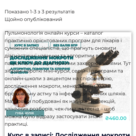
Показано 1-3 з 3 результатів
Пульмонологія онлайн курси – каталог
практично орієнтованих програм для лікарів і
суміжних спеціалістів, що прагнуть оновити
діагностичні навички та алгоритми ведення
пацієнтів з респіраторними захворюваннями. Тут
зібрані короткі міні‑курси, серійні програми та
онлайн‑школи з акцентом на спірометрію,
дослідження мокроти, менеджмент ХОЗЛ,
бронхіальну астму та інфекції дихальних шляхів.
Матеріали побудовані як набір відеолекцій,
клінічних розборів, чек‑листів і тестів – щоб
можна було відразу застосувати знання в
₴460.00
практиці.
Курс в записі: Дослідження мокроти