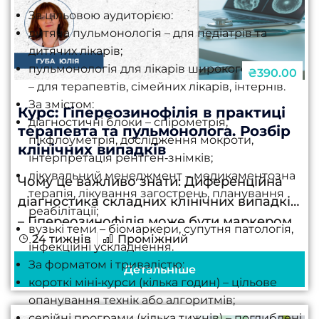
За цільовою аудиторією:
дитяча пульмонологія – для педіатрів та
дитячих лікарів;
пульмонологія для лікарів широкого профілю
₴390.00
– для терапевтів, сімейних лікарів, інтернів.
За змістом:
Курс: Гіпереозинофілія в практиці
діагностичні блоки – спірометрія,
терапевта та пульмонолога. Розбір
пікфлоуметрія, дослідження мокроти,
клінічних випадків
інтерпретація рентген‑знімків;
лікувальний менеджмент – медикаментозна
Чому це важливо знати: Диференційна
терапія, лікування загострень, планування
діагностика складних клінічних випадків
реабілітації;
– Гіпереозинофілія може бути маркером
вузькі теми – біомаркери, супутня патологія,
24 тижнів
Проміжний
понад 100 різних захворювань, від
інфекційні ускладнення.
алергічних реакцій до
За форматом і тривалістю:
Детальніше
онкогематологічних патологій, що
короткі міні‑курси (кілька годин) – цільове
опанування технік або алгоритмів;
вимагає системного підходу до
серійні програми (кілька тижнів) – поглиблені