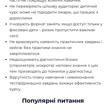
часто не покращує клінічні навички.
Не перевіряють цільову аудиторію: дитячий
курс може не підходити лікарю, що працює з
дорослими.
Ігнорують формат занять: якщо доступ тільки у
фіксовані дати – ризик пропустити важливі
сесії.
Не враховують наявність практичних завдань і
кейсів: без практики знання не
закріплюються.
Недооцінюють діагностичні блоки
(спірометрія, мокрота): неповні знання з цих
тем призводять до помилок у діагностиці.
Відсутність плану навчання і невиконання
тестів/домашніх завдань знижує ефективність
курсу.
Популярні питання