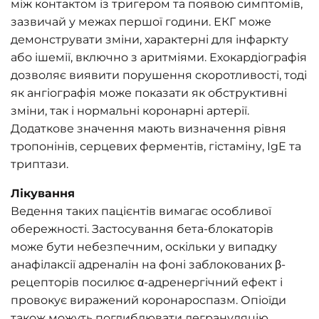
між контактом із тригером та появою симптомів,
зазвичай у межах першої години. ЕКГ може
демонструвати зміни, характерні для інфаркту
або ішемії, включно з аритміями. Ехокардіографія
дозволяє виявити порушення скоротливості, тоді
як ангіографія може показати як обструктивні
зміни, так і нормальні коронарні артерії.
Додаткове значення мають визначення рівня
тропонінів, серцевих ферментів, гістаміну, IgE та
триптази.
Лікування
Ведення таких пацієнтів вимагає особливої
обережності. Застосування бета-блокаторів
може бути небезпечним, оскільки у випадку
анафілаксії адреналін на фоні заблокованих β-
рецепторів посилює α-адренергічний ефект і
провокує виражений коронароспазм. Опіоїди
також можуть поглиблювати дегрануляцію