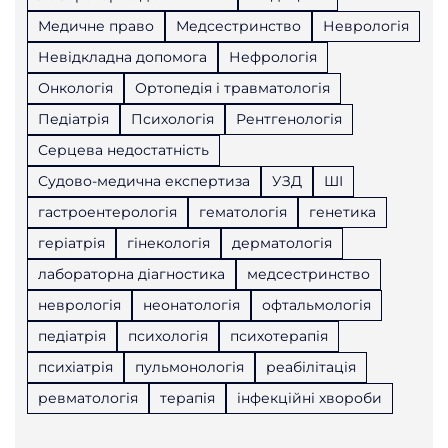
Медичне право
Медсестринство
Неврологія
Невідкладна допомога
Нефрологія
Онкологія
Ортопедія і травматологія
Педіатрія
Психологія
Рентгенологія
Серцева недостатність
Судово-медична експертиза
УЗД
ШІ
гастроентерологія
гематологія
генетика
геріатрія
гінекологія
дерматологія
лабораторна діагностика
медсестринство
неврологія
неонатологія
офтальмологія
педіатрія
психологія
психотерапія
психіатрія
пульмонологія
реабілітація
ревматологія
терапія
інфекційні хвороби