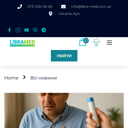
073-236-06-60
info@libra-med.com.ua
Ukraine, Kyiv
0
УВІЙТИ
Home
Всі новини