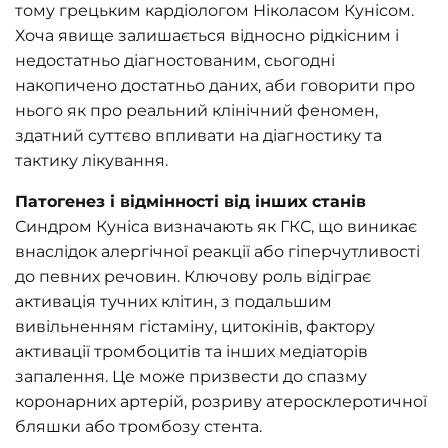
тому грецьким кардіологом Ніколасом Кунісом.
Хоча явище залишається відносно рідкісним і
недостатньо діагностованим, сьогодні
накопичено достатньо даних, аби говорити про
нього як про реальний клінічний феномен,
здатний суттєво впливати на діагностику та
тактику лікування.
Патогенез і відмінності від інших станів
Синдром Куніса визначають як ГКС, що виникає
внаслідок алергічної реакції або гіперчутливості
до певних речовин. Ключову роль відіграє
активація тучних клітин, з подальшим
вивільненням гістаміну, цитокінів, фактору
активації тромбоцитів та інших медіаторів
запалення. Це може призвести до спазму
коронарних артерій, розриву атеросклеротичної
бляшки або тромбозу стента.