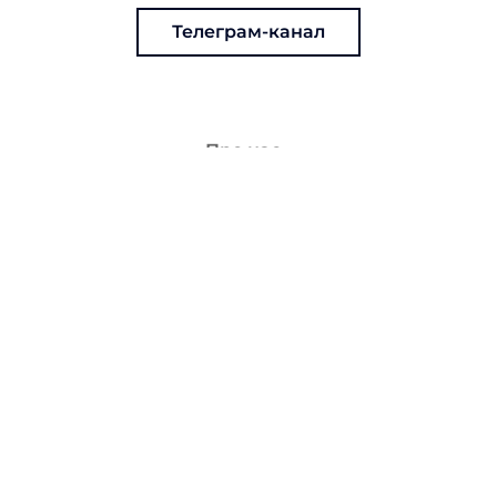
Телеграм-канал
Про нас
Зв'яжіться з нами
Кар'єра
Пакети послуг
Політика конфіденційності
БПР
Договір оферти