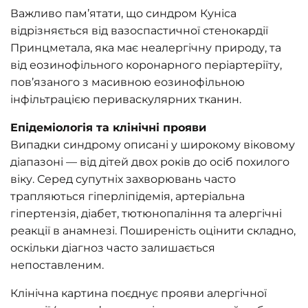
Важливо пам’ятати, що синдром Куніса
відрізняється від вазоспастичної стенокардії
Принцметала, яка має неалергічну природу, та
від еозинофільного коронарного періартеріїту,
пов’язаного з масивною еозинофільною
інфільтрацією периваскулярних тканин.
Епідеміологія та клінічні прояви
Випадки синдрому описані у широкому віковому
діапазоні — від дітей двох років до осіб похилого
віку. Серед супутніх захворювань часто
трапляються гіперліпідемія, артеріальна
гіпертензія, діабет, тютюнопаління та алергічні
реакції в анамнезі. Поширеність оцінити складно,
оскільки діагноз часто залишається
непоставленим.
Клінічна картина поєднує прояви алергічної