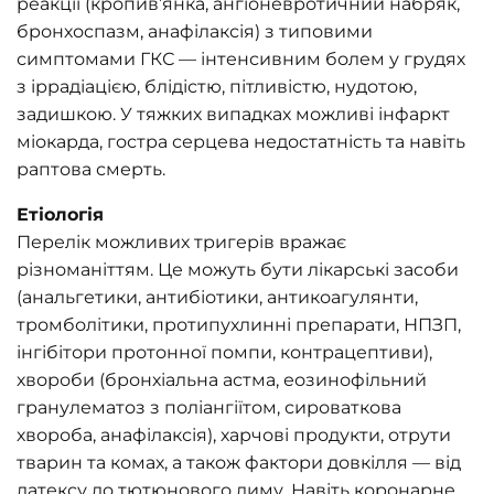
реакції (кропив’янка, ангіоневротичний набряк,
бронхоспазм, анафілаксія) з типовими
симптомами ГКС — інтенсивним болем у грудях
з іррадіацією, блідістю, пітливістю, нудотою,
задишкою. У тяжких випадках можливі інфаркт
міокарда, гостра серцева недостатність та навіть
раптова смерть.
Етіологія
Перелік можливих тригерів вражає
різноманіттям. Це можуть бути лікарські засоби
(анальгетики, антибіотики, антикоагулянти,
тромболітики, протипухлинні препарати, НПЗП,
інгібітори протонної помпи, контрацептиви),
хвороби (бронхіальна астма, еозинофільний
гранулематоз з поліангіїтом, сироваткова
хвороба, анафілаксія), харчові продукти, отрути
тварин та комах, а також фактори довкілля — від
латексу до тютюнового диму. Навіть коронарне