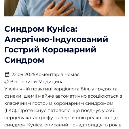
Синдром Куніса:
Алергічно-Індукований
Гострий Коронарний
Синдром
22.09.2025
Коментарів немає
Всі новини
Медицина
У клінічній практиці кардіолога біль у грудях та
ознаки ішемії майже автоматично асоціюються з
класичним гострим коронарним синдромом
(ГКС). Проте існує патологія, що поєднує у собі
серцеву катастрофу з алергічною реакцією. Це —
синдром Куніса, описаний понад тридцять років