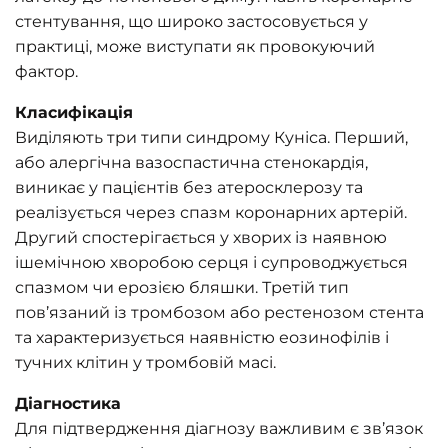
стентування, що широко застосовується у
практиці, може виступати як провокуючий
фактор.
Класифікація
Виділяють три типи синдрому Куніса. Перший,
або алергічна вазоспастична стенокардія,
виникає у пацієнтів без атеросклерозу та
реалізується через спазм коронарних артерій.
Другий спостерігається у хворих із наявною
ішемічною хворобою серця і супроводжується
спазмом чи ерозією бляшки. Третій тип
пов’язаний із тромбозом або рестенозом стента
та характеризується наявністю еозинофілів і
тучних клітин у тромбовій масі.
Діагностика
Для підтвердження діагнозу важливим є зв’язок