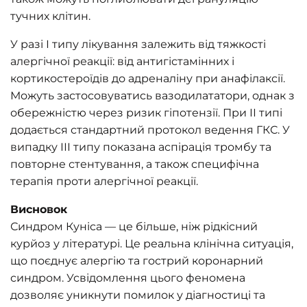
тучних клітин.
У разі І типу лікування залежить від тяжкості
алергічної реакції: від антигістамінних і
кортикостероїдів до адреналіну при анафілаксії.
Можуть застосовуватись вазодилататори, однак з
обережністю через ризик гіпотензії. При ІІ типі
додається стандартний протокол ведення ГКС. У
випадку ІІІ типу показана аспірація тромбу та
повторне стентування, а також специфічна
терапія проти алергічної реакції.
Висновок
Синдром Куніса — це більше, ніж рідкісний
курйоз у літературі. Це реальна клінічна ситуація,
що поєднує алергію та гострий коронарний
синдром. Усвідомлення цього феномена
дозволяє уникнути помилок у діагностиці та