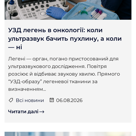
УЗД легень в онкології: коли
ультразвук бачить пухлину, а коли
— ні
Легені — орган, погано пристосований для
ультразвукового дослідження. Повітря
розсіює й відбиває звукову хвилю. Прямого
“УЗД-образу” легеневої тканини за
визначенням...
Всі новини
06.08.2026
Читати далі