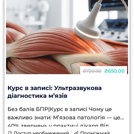
₴650.00
₴720.00
Курс в записі: Ультразвукова
діагностика м’язів
Без балів БПР|Курс в записі Чому це
важливо знати: М’язова патологія — це
40% звернень у практиці лікаря Від
Доступ необмежений
Проміжний