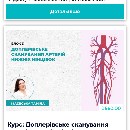
спортивних травм до професійних
захворювань — уміння точно
Детальніше
діагностувати ураження м’язів...
₴560.00
Курс: Доплерівське сканування