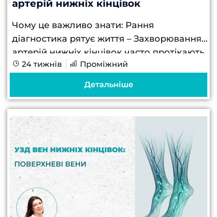
артерій нижніх кінцівок
Чому це важливо знати: Рання
діагностика рятує життя – Захворювання
артерій нижніх кінцівок часто протікають
24 тижнів
Проміжний
безсимптомно на ранніх стадіях, а
доплерівське сканування дозволяє
Детальніше
виявити патологію задовго до розвитку
критичних ускладнень...