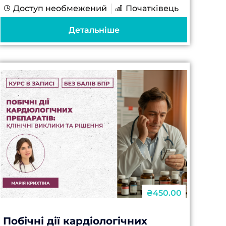
Доступ необмежений
Початківець
Щодня медичні працівники
стикаються з потенційно
Детальніше
небезпечними відходами. Нові
правила...
₴450.00
Побічні дії кардіологічних