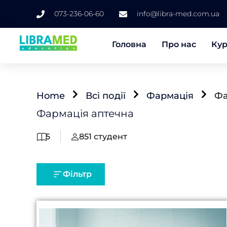
073-236-06-60
info@libra-med.com.ua
Головна
Про нас
Ку
Home
Всі події
Фармація
Фа
Фармація аптечна
5
851
студент
Фільтр