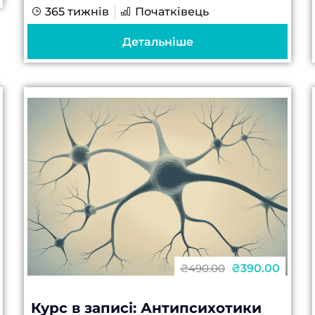
365 тижнів
Початківець
контроль Чому це важливо знати
фахівцю закладу охорони здоров’я
Детальніше
Правила змінилися — і вони
обов’язкові для всіх Із...
₴390.00
₴490.00
Курс в записі: Антипсихотики