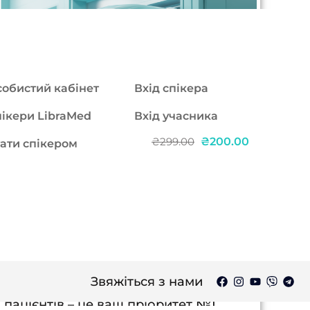
обистий кабінет
Вхід спікера
ікери LibraMed
Вхід учасника
₴200.00
₴299.00
ати спікером
Курс в записі: Управління
медичними відходами в
ЗОЗ.Нові правила 2025.Що
змінилось після 1 квітня?
Без балів БПР | Курс в записі Чому це
Звяжіться з нами
важливо знати: Безпека персоналу та
пацієнтів – це ваш пріоритет №1