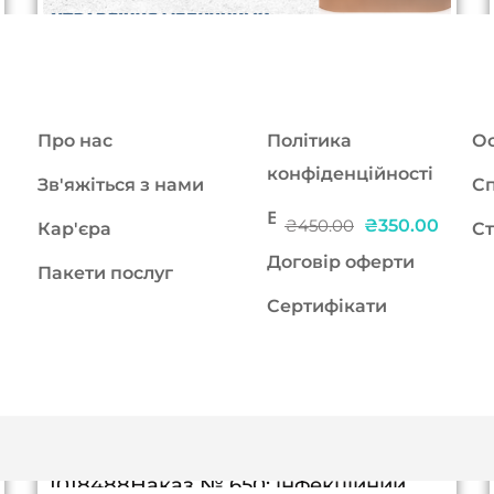
Про нас
Політика
Ос
конфіденційності
Зв'яжіться з нами
Сп
БПР
₴350.00
₴450.00
Кар'єра
Ст
Договір оферти
Пакети послуг
ЕНК: Управління медичними
Сертифікати
відходами в ЗОЗ.Нові правила
2025.Що змінилось після 1
квітня?
Дійсний: 19.11.2025 – 19.11.2027ЕНК8
балів БПРНомер заходу №
1018488Наказ № 650: інфекційний