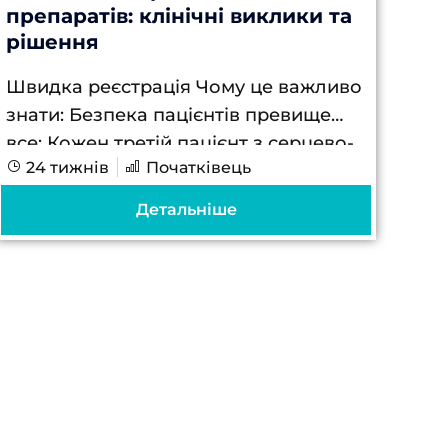
препаратів: клінічні виклики та
рішення
Швидка реєстрація Чому це важливо
знати: Безпека пацієнтів превище
все: Кожен третій пацієнт з серцево-
24 тижнів
Початківець
судинними захворюваннями відчуває
побічні ефекти від кардіопрепаратів.
Детальніше
Володіння навичками їх
розпізнавання та управління може
врятувати життя...