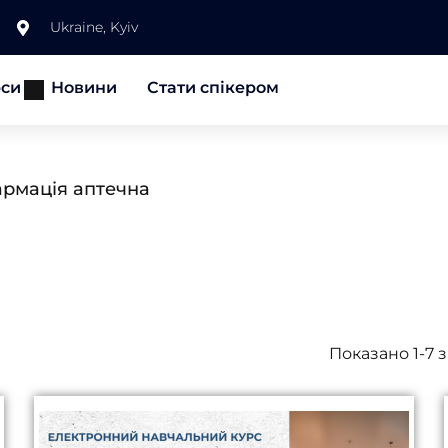
Ukraine, Kyiv
рси
Новини
Стати спікером
рмація аптечна
Показано 1-7 з