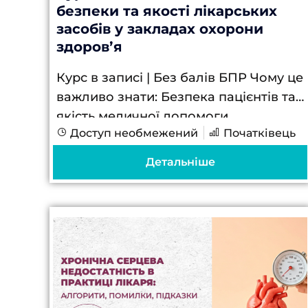
безпеки та якості лікарських
засобів у закладах охорони
здоровʼя
Курс в записі | Без балів БПР Чому це
важливо знати: Безпека пацієнтів та
якість медичної допомоги
Доступ необмежений
Початківець
Правильний облік та зберігання
лікарських засобів забезпечує
Детальніше
ефективність лікування, запобігає
медичним помилкам та...