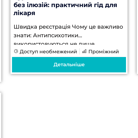
без ілюзій: практичний гід для
лікаря
Швидка реєстрація Чому це важливо
знати: Антипсихотики
використовуються не лише
Доступ необмежений
Проміжний
психіатрами — їх призначають
неврологи, сімейні лікарі, педіатри,
Детальніше
іноді навіть анестезіологи
(наприклад, при делірії), тому
важливо орієнтуватися у їх дії,...