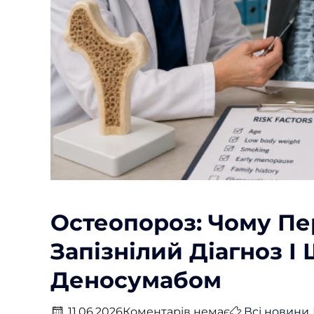
Остеопороз: Чому П
Запізнілий Діагноз 
Деносумабом
11.06.2026
Коментарів немає
Всі новини