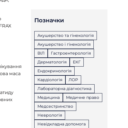
о
Позначки
 FRAX
Акушерство та гінекологія
Акушерство і гінекологія
ВІЛ
Гастроентерологія
Дерматологія
ЕКГ
лікування
Ендокринологія
ова маса
Кардіологія
ЛОР
Лабораторна діагностика
ратиду
Медицина
Медичне право
овних
Медсестринство
Неврологія
Невідкладна допомога