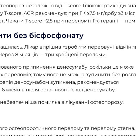
еопороз незалежно від T-score. Глюкокортикоїди зн
-score. ACR рекомендує: при ГК ≥7.5 мг/добу ≥3 місяц
Чекати T-score −2.5 при переломі і ГК-терапії — пом
ити без бісфосфонату
ращилась. Лікар вирішив «зробити перерву» і відміни
ерез 8 місяців — три хребцеві переломи.
нованого припинення деносумабу, оскільки це може
х переломів; тому його не можна зупинити без розг
терапія деносумабом зупинена, рекомендується
 місяців після останньої ін’єкції деносумабу.
айнебезпечніша помилка в лікуванні остеопорозу.
ого остеопоротичного перелому та перелому стегна. 
релом стегна у матері, куріння, алкоголь, глюкокортико