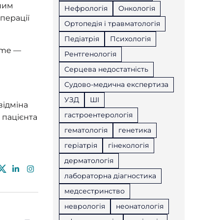
ним
Нефрологія
Онкологія
перації
Ортопедія і травматологія
Педіатрія
Психологія
ome —
Рентгенологія
Серцева недостатність
Судово-медична експертиза
УЗД
ШІ
відміна
гастроентерологія
 пацієнта
гематологія
генетика
геріатрія
гінекологія
дерматологія
лабораторна діагностика
медсестринство
неврологія
неонатологія
Попередня публікація