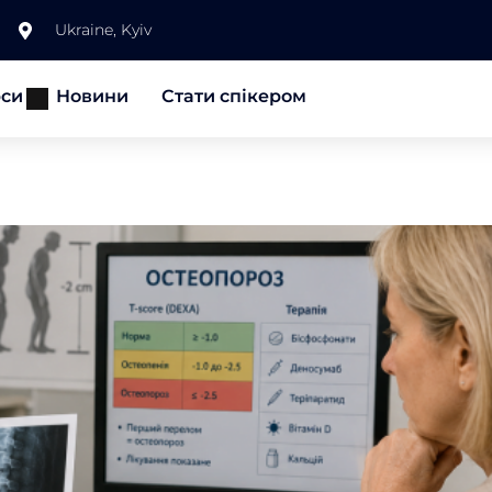
Ukraine, Kyiv
рси
Новини
Стати спікером