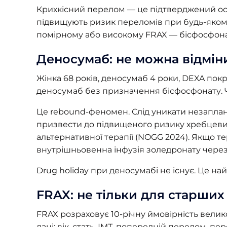
Крихкісний перелом — це підтверджений ост
підвищують ризик переломів при будь-якому T
помірному або високому FRAX — бісфосфонат. 
Деносумаб: не можна відмін
Жінка 68 років, деносумаб 4 роки, DEXA пок
деносумаб без призначення бісфосфонату. Ч
Це rebound-феномен. Слід уникати незапла
призвести до підвищеного ризику хребцеви
альтернативної терапії (NOGG 2024). Якщо 
внутрішньовенна інфузія золедронату через 6
Drug holiday при деносумабі не існує. Це н
FRAX: не тільки для старших
FRAX розраховує 10-річну ймовірність велик
дані: вік, стать, ІМТ, попередній перелом, пе