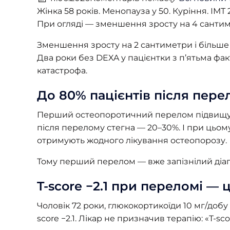
Жінка 58 років. Менопауза у 50. Куріння. ІМТ 
При огляді — зменшення зросту на 4 сантиме
Зменшення зросту на 2 сантиметри і більш
Два роки без DEXA у пацієнтки з п’ятьма ф
катастрофа.
До 80% пацієнтів після пер
Перший остеопоротичний перелом підвищує 
після перелому стегна — 20–30%. І при цьому
отримують жодного лікування остеопорозу.
Тому перший перелом — вже запізнілий діаг
T-score −2.1 при переломі —
Чоловік 72 роки, глюкокортикоїди 10 мг/добу
score −2.1. Лікар не призначив терапію: «T-sco