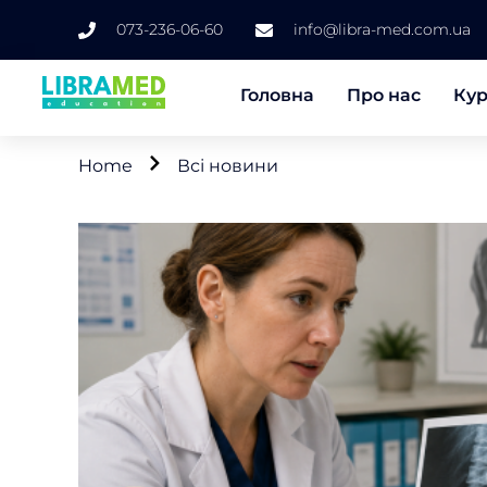
073-236-06-60
info@libra-med.com.ua
Головна
Про нас
Ку
Home
Всі новини