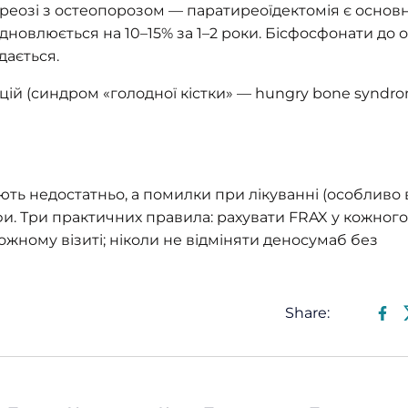
еозі з остеопорозом — паратиреоїдектомія є основ
дновлюється на 10–15% за 1–2 роки. Бісфосфонати до о
дається.
льцій (синдром «голодної кістки» — hungry bone syndr
ють недостатньо, а помилки при лікуванні (особливо 
и. Три практичних правила: рахувати FRAX у кожного
ожному візиті; ніколи не відміняти деносумаб без
Share: