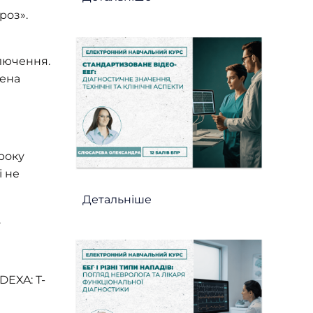
роз».
лючення.
щена
року
і не
Детальніше
.
DEXA: T-