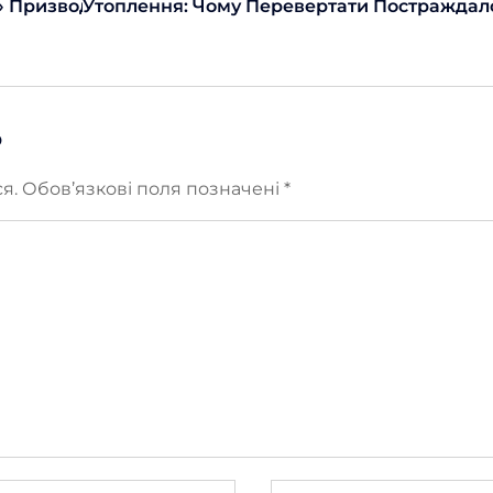
 Призводить До Пізньої Діагностики І Що Змінює Ко
Утоплення: Чому Перевертати Постраждал
ю
я.
Обов’язкові поля позначені
*