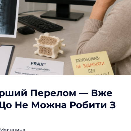
ерший Перелом — Вже
І Що Не Можна Робити З
Медицина