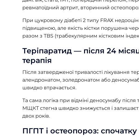
ревматоїдний артрит, вторинний остеопороз,
При цукровому діабеті 2 типу FRAX недооці
підвищеною, але якість кістки порушена че
разом з TBS (трабекулярним кістковим індек
Теріпаратид — після 24 міся
терапія
Після затвердженої тривалості лікування тер
алендронатом, золедронатом або деносумабо
швидко втрачається.
Та сама логіка при відміні деносумабу після
МЩКТ стегна швидко знижується і залишаєт
двох років.
ПГПТ і остеопороз: спочатку