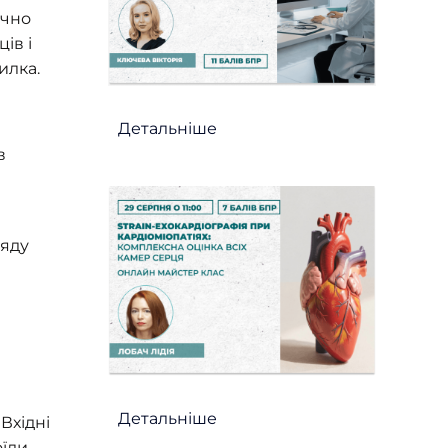
ачно
ів і
илка.
Детальніше
в
ляду
Детальніше
Вхідні
їди,