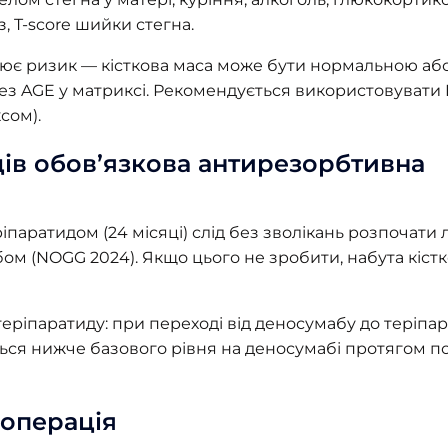
 T-score шийки стегна.
нює ризик — кісткова маса може бути нормальною аб
рез AGE у матриксі. Рекомендується використовувати
сом).
ців обов’язкова антирезорбтивна
іпаратидом (24 місяці) слід без зволікань розпочати 
м (NOGG 2024). Якщо цього не зробити, набута кістк
 теріпаратиду: при переході від деносумабу до теріпа
ься нижче базового рівня на деносумабі протягом п
 операція