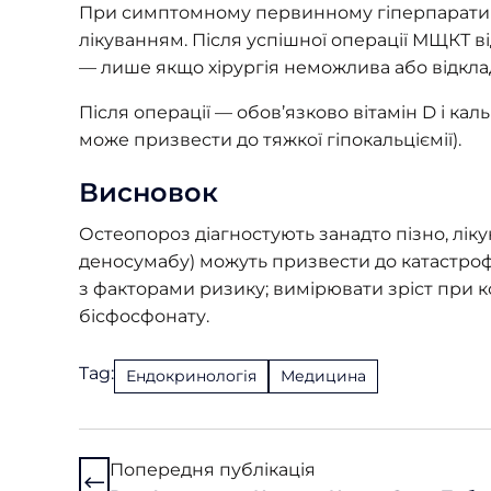
При симптомному первинному гіперпаратир
лікуванням. Після успішної операції МЩКТ ві
— лише якщо хірургія неможлива або відкла
Після операції — обов’язково вітамін D і ка
може призвести до тяжкої гіпокальціємії).
Висновок
Остеопороз діагностують занадто пізно, ліку
деносумабу) можуть призвести до катастроф
з факторами ризику; вимірювати зріст при к
бісфосфонату.
Tag:
Ендокринологія
Медицина
Попередня публікація