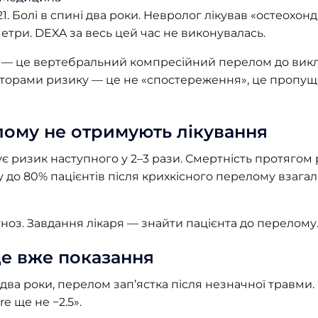
21. Болі в спині два роки. Невролог лікував «остеохонд
три. DEXA за весь цей час не виконувалась.
е — це вертебральний компресійний перелом до вик
акторами ризику — це не «спостереження», це пропу
елому не отримують лікування
ризик наступного у 2–3 рази. Смертність протягом 
 до 80% пацієнтів після крихкісного перелому взагал
ноз. Завдання лікаря — знайти пацієнта до перелому
 це вже показання
 два роки, перелом зап’ястка після незначної травми. 
re ще не −2.5».