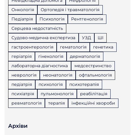
Невідкладна допомога
Нефрологія
Онкологія
Ортопедія і травматологія
Педіатрія
Психологія
Рентгенологія
Серцева недостатність
Судово-медична експертиза
УЗД
ШІ
гастроентерологія
гематологія
генетика
геріатрія
гінекологія
дерматологія
лабораторна діагностика
медсестринство
неврологія
неонатологія
офтальмологія
педіатрія
психологія
психотерапія
психіатрія
пульмонологія
реабілітація
ревматологія
терапія
інфекційні хвороби
Архіви