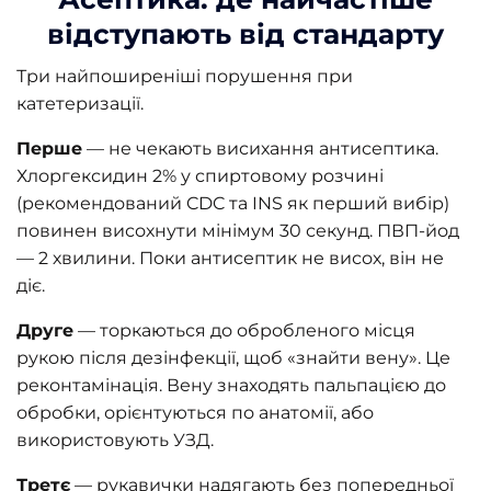
відступають від стандарту
Три найпоширеніші порушення при
катетеризації.
Перше
— не чекають висихання антисептика.
Хлоргексидин 2% у спиртовому розчині
(рекомендований CDC та INS як перший вибір)
повинен висохнути мінімум 30 секунд. ПВП-йод
— 2 хвилини. Поки антисептик не висох, він не
діє.
Друге
— торкаються до обробленого місця
рукою після дезінфекції, щоб «знайти вену». Це
реконтамінація. Вену знаходять пальпацією до
обробки, орієнтуються по анатомії, або
використовують УЗД.
Третє
— рукавички надягають без попередньої