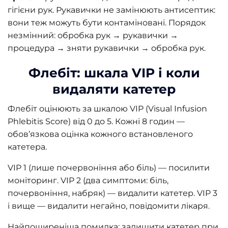
гігієни рук. Рукавички не замінюють антисептик:
вони теж можуть бути контаміновані. Порядок
незмінний: обробка рук → рукавички →
процедура → зняти рукавички → обробка рук.
Флебіт: шкала VIP і коли
видаляти катетер
Флебіт оцінюють за шкалою VIP (Visual Infusion
Phlebitis Score) від 0 до 5. Кожні 8 годин —
обов’язкова оцінка кожного встановленого
катетера.
VIP 1 (лише почервоніння або біль) — посилити
моніторинг. VIP 2 (два симптоми: біль,
почервоніння, набряк) — видалити катетер. VIP 3
і вище — видалити негайно, повідомити лікаря.
Найпоширеніша помилка: залишити катетер при