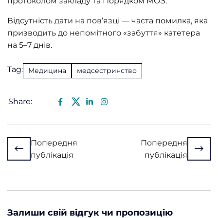
протоколом закладу та Порядком МОЗ.
Відсутність дати на пов’язці — часта помилка, яка
призводить до непомітного «забуття» катетера
на 5–7 днів.
Tag:
Медицина
медсестринство
Share:
Попередня
Попередня
публікація
публікація
Залиши свій відгук чи пропозицію