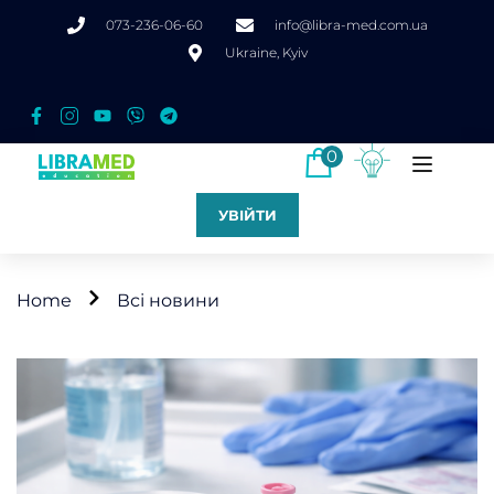
073-236-06-60
info@libra-med.com.ua
Ukraine, Kyiv
0
УВІЙТИ
Home
Всі новини