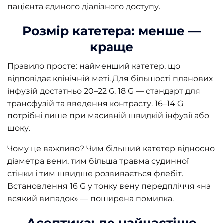
пацієнта єдиного діалізного доступу.
Розмір катетера: менше —
краще
Правило просте: найменший катетер, що
відповідає клінічній меті. Для більшості планових
інфузій достатньо 20–22 G. 18 G — стандарт для
трансфузій та введення контрасту. 16–14 G
потрібні лише при масивній швидкій інфузії або
шоку.
Чому це важливо? Чим більший катетер відносно
діаметра вени, тим більша травма судинної
стінки і тим швидше розвивається флебіт.
Встановлення 16 G у тонку вену передпліччя «на
всякий випадок» — поширена помилка.
Асептика: де найчастіше