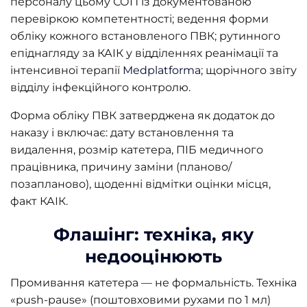
персоналу цьому СОП із документованою
перевіркою компетентності; ведення форми
обліку кожного встановленого ПВК; рутинного
епіднагляду за КАІК у відділеннях реанімації та
інтенсивної терапії
Medplatforma
; щорічного звіту
відділу інфекційного контролю.
Форма обліку ПВК затверджена як додаток до
наказу і включає: дату встановлення та
видалення, розмір катетера, ПІБ медичного
працівника, причину заміни (планово/
позапланово), щоденні відмітки оцінки місця,
факт КАІК.
Флашінг: техніка, яку
недооцінюють
Промивання катетера — не формальність. Техніка
«push-pause» (поштовховими рухами по 1 мл)