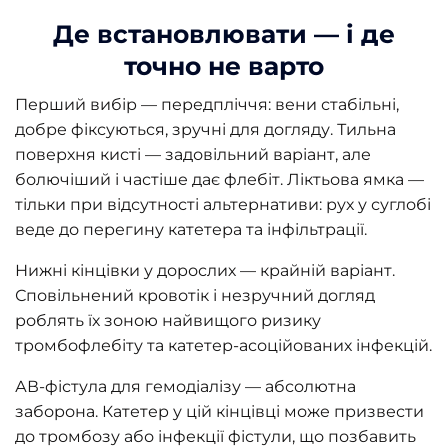
Де встановлювати — і де
точно не варто
Перший вибір — передпліччя: вени стабільні,
добре фіксуються, зручні для догляду. Тильна
поверхня кисті — задовільний варіант, але
болючіший і частіше дає флебіт. Ліктьова ямка —
тільки при відсутності альтернативи: рух у суглобі
веде до перегину катетера та інфільтрації.
Нижні кінцівки у дорослих — крайній варіант.
Сповільнений кровотік і незручний догляд
роблять їх зоною найвищого ризику
тромбофлебіту та катетер-асоційованих інфекцій.
АВ-фістула для гемодіалізу — абсолютна
заборона. Катетер у цій кінцівці може призвести
до тромбозу або інфекції фістули, що позбавить