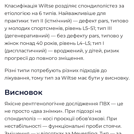
Класифікація Wiltse розділяє спондилолістез за
етіологією на 6 типів. Найважливіше для
практики: тип II (істмічний) — дефект pars, типово
у молодих спортсменів, рівень L5–S1; тип III
(дегенеративний) — без дефекту pars, типово у
жінок понад 40 років, рівень L4–L5; тип I
(диспластичний) — вроджений, у дітей, ризик
прогресії до повного зміщення.
Різні типи потребують різних підходів до
лікування, тому тип за Wiltse має бути у висновку.
Висновок
Якісне рентгенологічне дослідження ПВХ — це
не просто «два знімки». При підозрі на
спондилоліз — косі проєкції обов’язкові. При
нестабільності — функціональні проби стоячи.
Зміщення — у відсотках за Meyerding. Тип — за