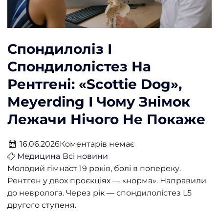
Спондилоліз І
Спондилолістез На
Рентгені: «Scottie Dog»,
Meyerding І Чому Знімок
Лежачи Нічого Не Покаже
16.06.2026
Коментарів немає
Медицина
Всі новини
Молодий гімнаст 19 років, болі в попереку.
Рентген у двох проєкціях — «норма». Направили
до невролога. Через рік — спондилолістез L5
другого ступеня.