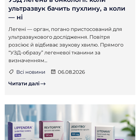
ультразвук бачить пухлину, а коли
— ні
Легені — орган, погано пристосований для
ультразвукового дослідження. Повітря
розсіює й відбиває звукову хвилю. Прямого
“УЗД-образу” легеневої тканини за
визначенням...
Всі новини
06.08.2026
Читати далі