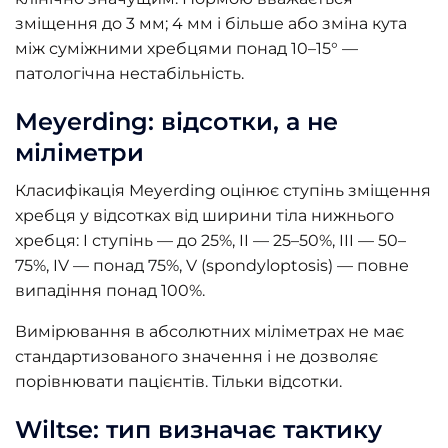
зміщення до 3 мм; 4 мм і більше або зміна кута
між суміжними хребцями понад 10–15° —
патологічна нестабільність.
Meyerding: відсотки, а не
міліметри
Класифікація Meyerding оцінює ступінь зміщення
хребця у відсотках від ширини тіла нижнього
хребця: I ступінь — до 25%, II — 25–50%, III — 50–
75%, IV — понад 75%, V (spondyloptosis) — повне
випадіння понад 100%.
Вимірювання в абсолютних міліметрах не має
стандартизованого значення і не дозволяє
порівнювати пацієнтів. Тільки відсотки.
Wiltse: тип визначає тактику