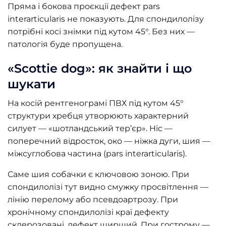
Пряма і бокова проєкції дефект pars
interarticularis не показують. Для спондилолізу
потрібні косі знімки під кутом 45°. Без них —
патологія буде пропущена.
«Scottie dog»: як знайти і що
шукати
На косій рентгенограмі ПВХ під кутом 45°
структури хребця утворюють характерний
силует — «шотландський тер’єр». Ніс —
поперечний відросток, око — ніжка дуги, шия —
міжсуглобова частина (pars interarticularis).
Саме шия собачки є ключовою зоною. При
спондилолізі тут видно смужку просвітлення —
лінію перелому або псевдоартрозу. При
хронічному спондилолізі краї дефекту
склерозовані, дефект ширший. При гострому —