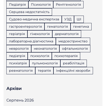
Педіатрія
Психологія
Рентгенологія
Серцева недостатність
Судово-медична експертиза
УЗД
ШІ
гастроентерологія
гематологія
генетика
геріатрія
гінекологія
дерматологія
лабораторна діагностика
медсестринство
неврологія
неонатологія
офтальмологія
педіатрія
психологія
психотерапія
психіатрія
пульмонологія
реабілітація
ревматологія
терапія
інфекційні хвороби
Архіви
Серпень 2026