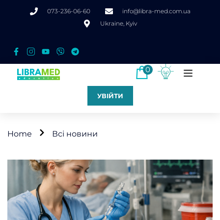
073-236-06-60
info@libra-med.com.ua
Ukraine, Kyiv
0
УВІЙТИ
Home
Всі новини