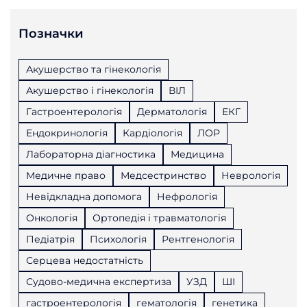
Позначки
Акушерство та гінекологія
Акушерство і гінекологія
ВІЛ
Гастроентерологія
Дерматологія
ЕКГ
Ендокринологія
Кардіологія
ЛОР
Лабораторна діагностика
Медицина
Медичне право
Медсестринство
Неврологія
Невідкладна допомога
Нефрологія
Онкологія
Ортопедія і травматологія
Педіатрія
Психологія
Рентгенологія
Серцева недостатність
Судово-медична експертиза
УЗД
ШІ
гастроентерологія
гематологія
генетика