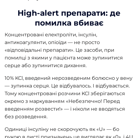
High-alert препарати: де
помилка вбиває
Концентровані електроліти, інсулін,
антикоагулянти, опіоїди — не просто
«відповідальні препарати». Це засоби, при
помилці з якими у пацієнта може зупинитися
серце або зупинитися дихання.
10% KCl, введений нерозведеним болюсно у вену
— зупинка серця. Це відбувалось. І відбувається.
Тому концентровані розчини KCl зберігаються
окремо з маркуванням «Небезпечно! Перед
введенням розвести!» — і ніколи не вводяться
без розведення.
Одиниці інсуліну не скорочують як «U» — бо
рукою в листі призначень це виглядає як «0», і 4U