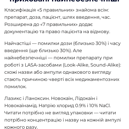
Класифікація «5 правильних» знайома всім:
препарат, доза, пацієнт, шлях введення, час.
Розширена до «7 правильних» додає
документацію та право пацієнта на відмову.
Найчастіші — помилки дози (близько 30%) і часу
введення (ще близько 30%). Але
найнебезпечніші — помилки препарату при
роботі з LASA-засобами (Look-Alike, Sound-Alike):
схожі назви або ампули однакового вигляду
стають причиною чверті всіх медикаментозних
помилок.
Лазикс і Ланоксин. Новокаїн, Лідокаїн і
Новокаїнамід. Натрію хлорид 0.9% і 10% NaCl.
Читати потрібно не вигляд упаковки — читати
потрібно концентрацію і назву на кожній ампулі
кожного разу.