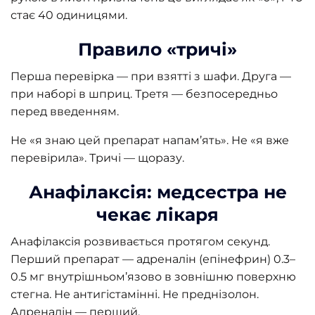
стає 40 одиницями.
Правило «тричі»
Перша перевірка — при взятті з шафи. Друга —
при наборі в шприц. Третя — безпосередньо
перед введенням.
Не «я знаю цей препарат напам’ять». Не «я вже
перевірила». Тричі — щоразу.
Анафілаксія: медсестра не
чекає лікаря
Анафілаксія розвивається протягом секунд.
Перший препарат — адреналін (епінефрин) 0.3–
0.5 мг внутрішньом’язово в зовнішню поверхню
стегна. Не антигістамінні. Не преднізолон.
Адреналін — перший.